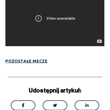
POZOSTAŁE MECZE
Udostępnij artykuł:


