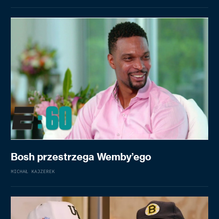
Bosh przestrzega Wemby’ego
MICHAŁ KAJZEREK