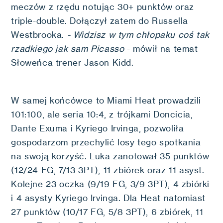
meczów z rzędu notując 30+ punktów oraz
triple-double. Dołączył zatem do Russella
Westbrooka.
- Widzisz w tym chłopaku coś tak
rzadkiego jak sam Picasso
- mówił na temat
Słoweńca trener Jason Kidd.
W samej końcówce to Miami Heat prowadzili
101:100, ale seria 10:4, z trójkami Doncicia,
Dante Exuma i Kyriego Irvinga, pozwoliła
gospodarzom przechylić losy tego spotkania
na swoją korzyść. Luka zanotował 35 punktów
(12/24 FG, 7/13 3PT), 11 zbiórek oraz 11 asyst.
Kolejne 23 oczka (9/19 FG, 3/9 3PT), 4 zbiórki
i 4 asysty Kyriego Irvinga. Dla Heat natomiast
27 punktów (10/17 FG, 5/8 3PT), 6 zbiórek, 11