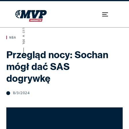
SKROLUJ W DÓŁ
NBA
Przegląd nocy: Sochan
mógł dać SAS
dogrywkę
8/3/2024