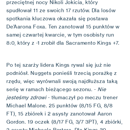
przeciętnej nocy Nikoli Jokicia, który
spudłował 11 ze swoich 17 rzutów. Dla losów
spotkania kluczowa okazała się postawa
De’Aarona Foxa. Ten zanotował 15 punktów w
samej czwartej kwarcie, w tym osobisty run
8:0, który z -1 zrobił dla Sacramento Kings +7.
Po tej szarży lidera Kings rywal się już nie
podniósł. Nuggets ponieśli trzecią porażkę z
rzędu, więc wyrównali swoją najdłuższa taką
serię w ramach bieżącego sezonu. -
Nie
jesteśmy zdrowi
- tłumaczył po meczu trener
Michael Malone. 25 punktów (8/15 FG, 8/8
FT), 15 zbiórek i 2 asysty zanotował Aaron
Gordon. 19 oczek (8/17 FG, 3/7 3PT), 4 zbiórki,