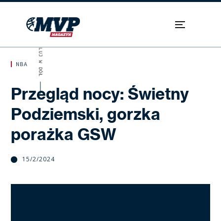
SKROLUJ W DÓŁ
NBA
Przegląd nocy: Świetny
Podziemski, gorzka
porażka GSW
15/2/2024