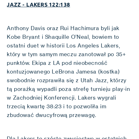
JAZZ - LAKERS 122:138
Anthony Davis oraz Rui Hachimura byli jak
Kobe Bryant i Shaquille O’Neal, bowiem to
ostatni duet w historii Los Angeles Lakers,
który w tym samym meczu zanotował po 35+
punktów. Ekipa z LA pod nieobecność
kontuzjowanego LeBrona Jamesa (kostka)
swobodnie rozprawiła się z Utah Jazz, którzy
tą porażką wypadli poza strefę turnieju play-in
w Zachodniej Konferencji. Lakers wygrali
trzecią kwartę 38:23 i to pozwoliła im
zbudować dwucyfrową przewagę.
Dla Lakers to szóste zwycięstwo w ostatnich