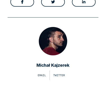



Michał Kajzerek
EMAIL
TWITTER