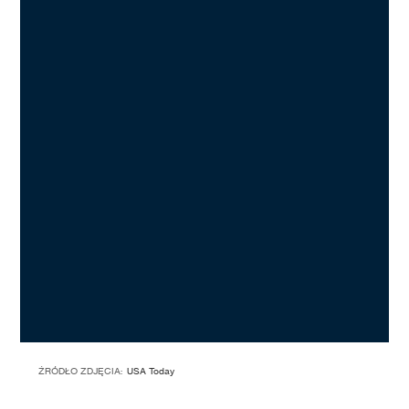
ŹRÓDŁO ZDJĘCIA:
USA Today