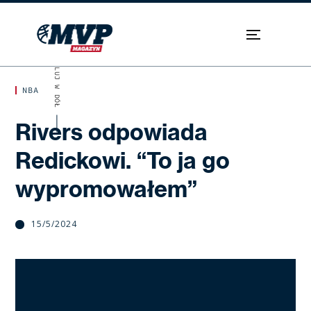
SKROLUJ W DÓŁ
NBA
Rivers odpowiada
Redickowi. “To ja go
wypromowałem”
15/5/2024