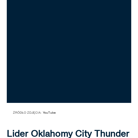
ŹRÓDŁO ZDJĘCIA:
YouTube
Lider Oklahomy City Thunder