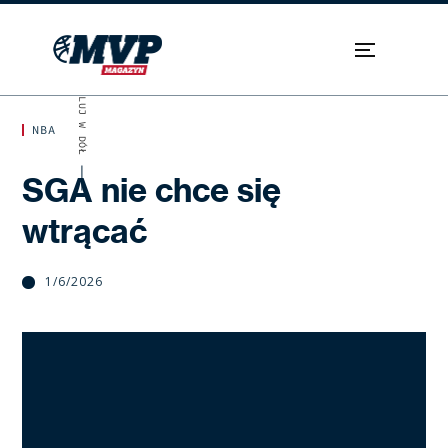
SKROLUJ W DÓŁ
NBA
SGA nie chce się
wtrącać
1/6/2026