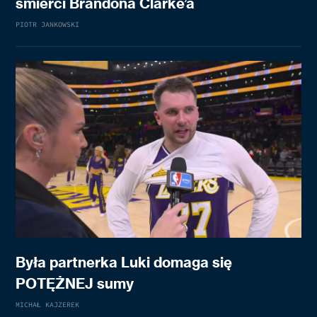
śmierci Brandona Clarke’a
PIOTR JANKOWSKI
Była partnerka Luki domaga się
POTĘŻNEJ sumy
MICHAŁ KAJZEREK