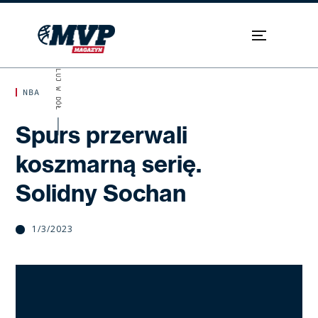
SKROLUJ W DÓŁ
NBA
Spurs przerwali
koszmarną serię.
Solidny Sochan
1/3/2023