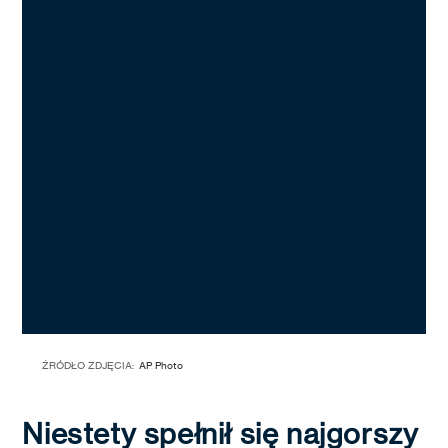
ŹRÓDŁO ZDJĘCIA:
AP Photo
Niestety spełnił się najgorszy