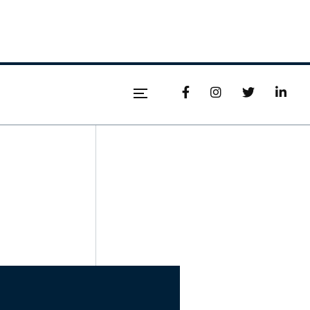



