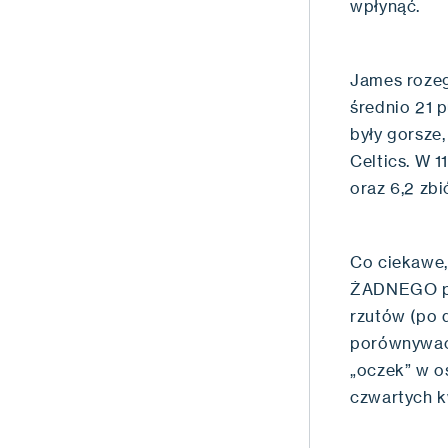
wpłynąć.
James rozeg
średnio 21 p
były gorsze
Celtics. W 
oraz 6,2 zbi
Co ciekawe,
ŻADNEGO pun
rzutów (po d
porównywać 
„oczek” w o
czwartych k