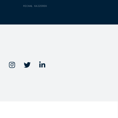
MICHAŁ KAJZEREK


