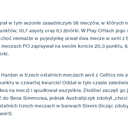
rał w tym sezonie zasadniczym 58 meczów, w których 
unktów, 10,7 asysty oraz 6,1 zbiórki. W Play-Offach jego 
, choć niemalże w pojedynkę urwał dwa mecze w serii z
11 meczach PO zapisywał na swoim koncie 20,3 punktu, 8
órki.
 Harden w trzech ostatnich meczach serii z Celtics nie
ktu w czwartej kwarcie! Oddał w tym czasie zaledwie
wa na mecz) i spudłował wszystkie. Złośliwi zaczęli go 
do Bena Simmonsa, jednak Australijczyk zdobył „choci
statnich trzech meczach w barwach Sixers (licząc zdob
wart).