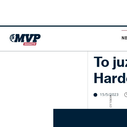
N
NBA
To j
Hard
15/5/2023
SKROLUJ W DÓŁ