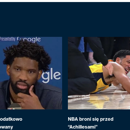
dodatkowo
NBA broni się przed
owany
“Achillesami”