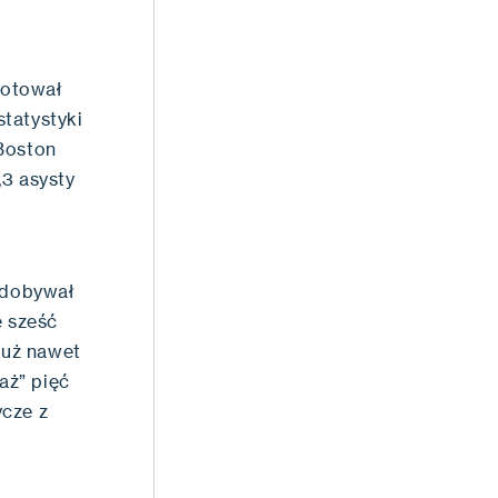
notował
statystyki
 Boston
,3 asysty
 zdobywał
 sześć
już nawet
aż” pięć
ycze z