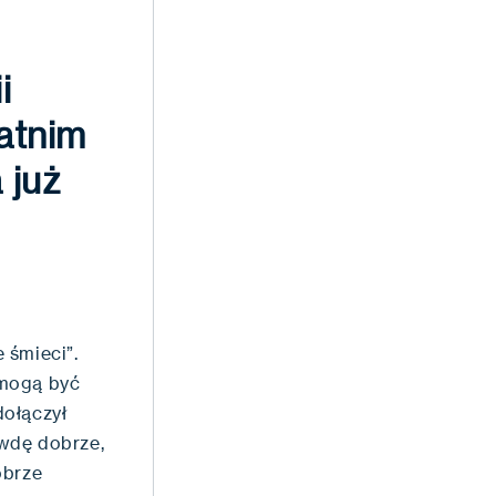
i
atnim
 już
 śmieci”.
 mogą być
dołączył
awdę dobrze,
obrze