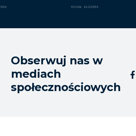
EREK
MICHAŁ KAJZEREK
Obserwuj nas w
mediach

społecznościowych