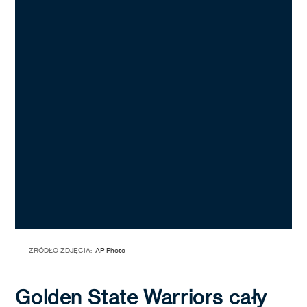
ŹRÓDŁO ZDJĘCIA:
AP Photo
Golden State Warriors cały