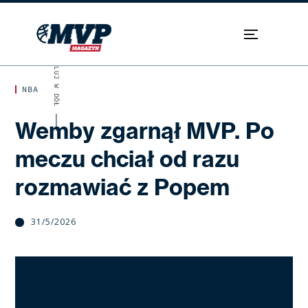
SKROLUJ W DÓŁ
NBA
Wemby zgarnął MVP. Po
meczu chciał od razu
rozmawiać z Popem
31/5/2026