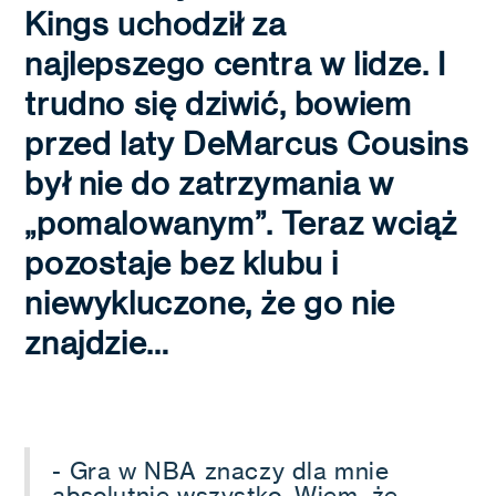
Kings uchodził za
najlepszego centra w lidze. I
trudno się dziwić, bowiem
przed laty DeMarcus Cousins
był nie do zatrzymania w
„pomalowanym”. Teraz wciąż
pozostaje bez klubu i
niewykluczone, że go nie
znajdzie…
- Gra w NBA znaczy dla mnie
absolutnie wszystko. Wiem, że