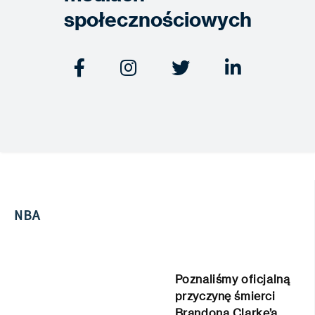
społecznościowych




NBA
Poznaliśmy oficjalną
przyczynę śmierci
Brandona Clarke’a