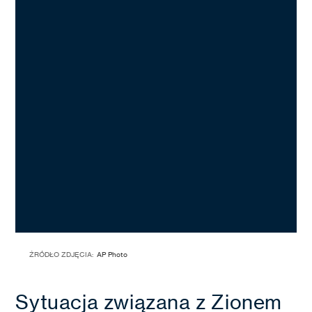
ŹRÓDŁO ZDJĘCIA:
AP Photo
Sytuacja związana z Zionem