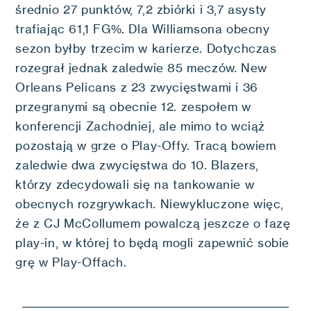
średnio 27 punktów, 7,2 zbiórki i 3,7 asysty
trafiając 61,1 FG%. Dla Williamsona obecny
sezon byłby trzecim w karierze. Dotychczas
rozegrał jednak zaledwie 85 meczów. New
Orleans Pelicans z 23 zwycięstwami i 36
przegranymi są obecnie 12. zespołem w
konferencji Zachodniej, ale mimo to wciąż
pozostają w grze o Play-Offy. Tracą bowiem
zaledwie dwa zwycięstwa do 10. Blazers,
którzy zdecydowali się na tankowanie w
obecnych rozgrywkach. Niewykluczone więc,
że z CJ McCollumem powalczą jeszcze o fazę
play-in, w której to będą mogli zapewnić sobie
grę w Play-Offach.