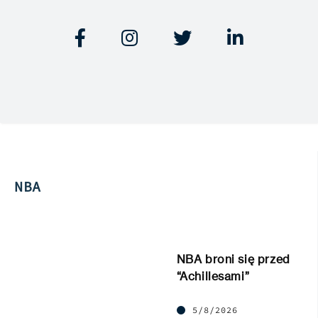




NBA
NBA broni się przed
“Achillesami”
5/8/2026