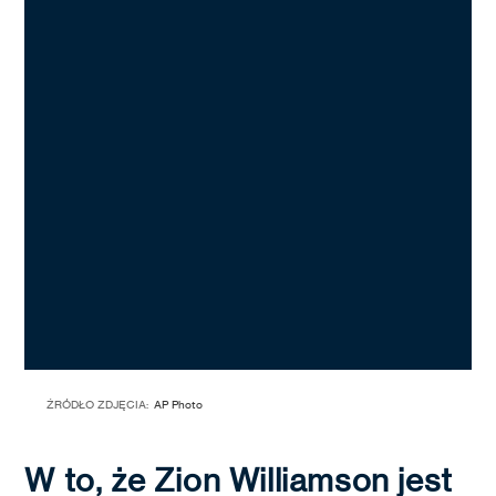
ŹRÓDŁO ZDJĘCIA:
AP Photo
W to, że Zion Williamson jest