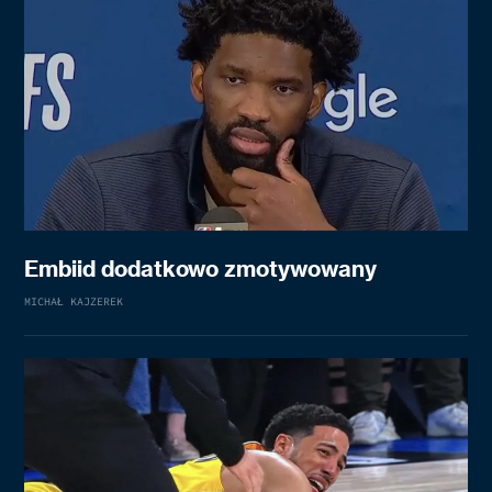
Embiid dodatkowo zmotywowany
MICHAŁ KAJZEREK