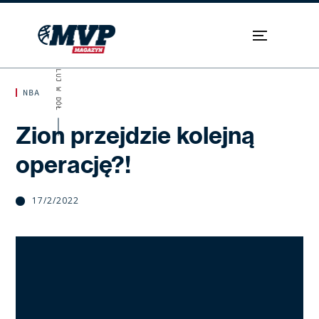
SKROLUJ W DÓŁ
NBA
Zion przejdzie kolejną
operację?!
17/2/2022