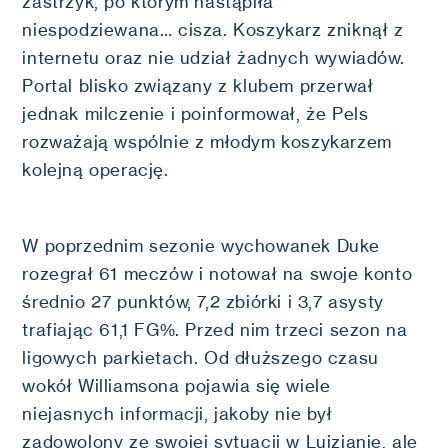
zastrzyk, po którym nastąpiła
niespodziewana… cisza. Koszykarz zniknął z
internetu oraz nie udział żadnych wywiadów.
Portal blisko związany z klubem przerwał
jednak milczenie i poinformował, że Pels
rozważają wspólnie z młodym koszykarzem
kolejną operację.
W poprzednim sezonie wychowanek Duke
rozegrał 61 meczów i notował na swoje konto
średnio 27 punktów, 7,2 zbiórki i 3,7 asysty
trafiając 61,1 FG%. Przed nim trzeci sezon na
ligowych parkietach. Od dłuższego czasu
wokół Williamsona pojawia się wiele
niejasnych informacji, jakoby nie był
zadowolony ze swojej sytuacji w Luizjanie, ale