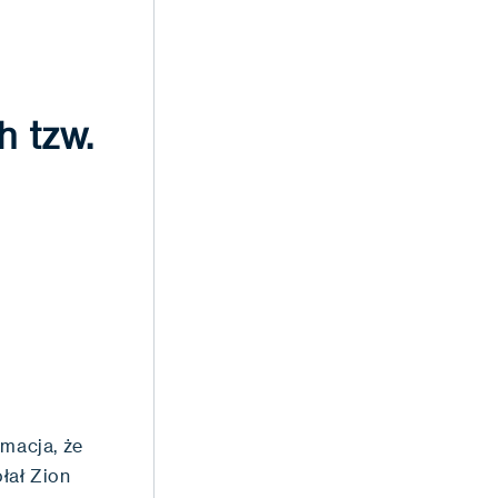
h tzw.
rmacja, że
łał Zion