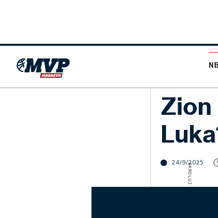
N
NBA
Zion 
Luka
24/9/2025
SKROLUJ W DÓŁ