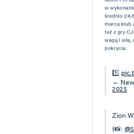
w wykonaniu
średnio 24,
marca klub 
też z gry CJ
wagą i siłą,
pokrycia.
1️⃣
pic
— New 
2025
Zion W
(📸:
@S