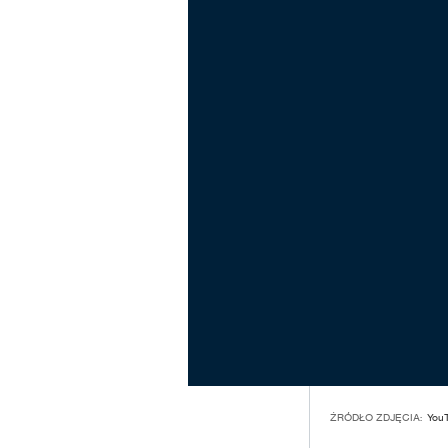
ŹRÓDŁO ZDJĘCIA:
You