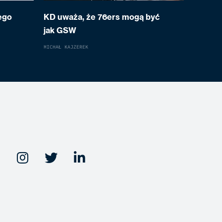
ego
KD uważa, że 76ers mogą być
jak GSW
MICHAŁ KAJZEREK


