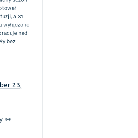
otował
uzji, a 31
ia wyłączono
 pracuje nad
yły bez
ber 23,
y 👀