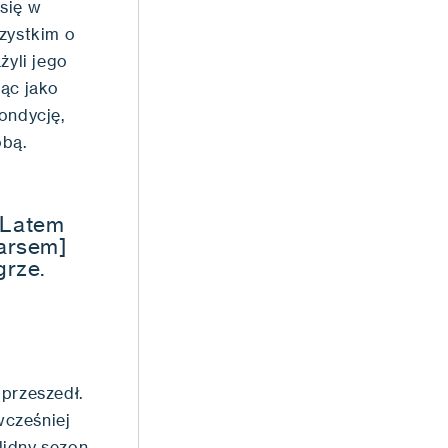
się w
szystkim o
yli jego
jąc jako
ondycję,
obą.
 Latem
marsem]
grze.
 przeszedł.
wcześniej
olidny sezon