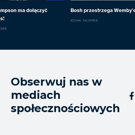
ompson ma dołączyć
Bosh przestrzega Wemby’
s!
MICHAŁ KAJZEREK
EREK
Obserwuj nas w
mediach

społecznościowych