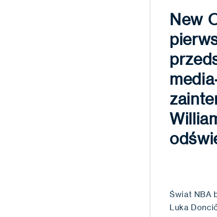
New Or
pierws
przed
media
zainte
Willia
odświ
Świat NBA b
Luka Doncić