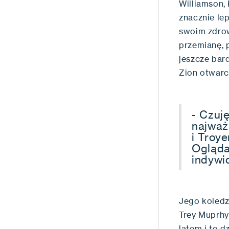
Williamson,
znacznie le
swoim zdrow
przemianę, 
jeszcze bar
Zion otwarc
- Czuj
najważ
i Troy
Ogląda
indywi
Jego koledz
Trey Muprhy 
latem i to d