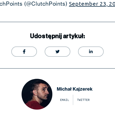
chPoints (@ClutchPoints)
September 23, 2
Udostępnij artykuł:



Michał Kajzerek
EMAIL
TWITTER