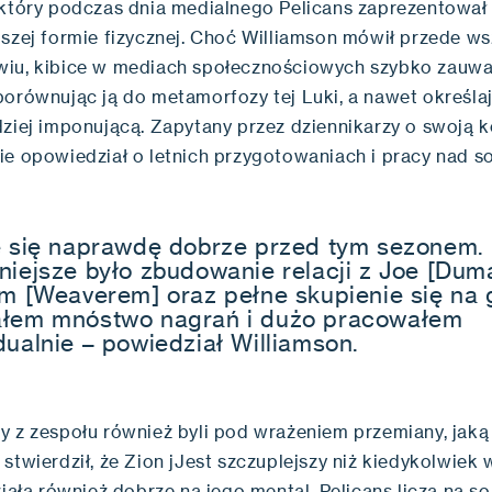
 który podczas dnia medialnego Pelicans zaprezentował 
pszej formie fizycznej. Choć Williamson mówił przede w
iu, kibice w mediach społecznościowych szybko zauważ
porównując ją do metamorfozy tej Luki, a nawet określa
dziej imponującą. Zapytany przez dziennikarzy o swoją k
ie opowiedział o letnich przygotowaniach i pracy nad s
ę się naprawdę dobrze przed tym sezonem.
niejsze było zbudowanie relacji z Joe [Du
em [Weaverem] oraz pełne skupienie się na 
łem mnóstwo nagrań i dużo pracowałem
dualnie – powiedział Williamson.
y z zespołu również byli pod wrażeniem przemiany, jaką
stwierdził, że Zion jJest szczuplejszy niż kiedykolwiek 
ziała również dobrze na jego mental. Pelicans liczą na s