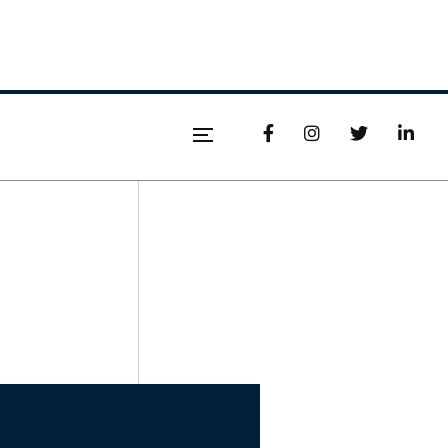



