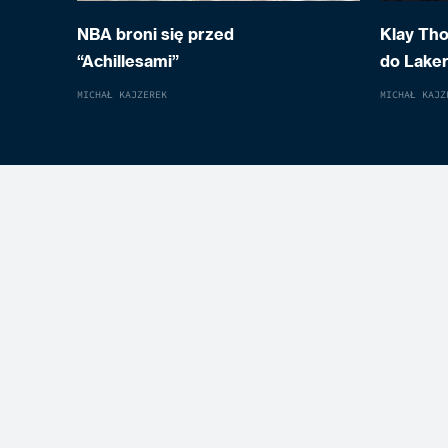
NBA broni się przed
Klay Th
“Achillesami”
do Laker
MICHAŁ KAJZEREK
MICHAŁ KAJZ