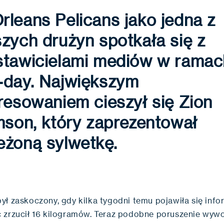
leans Pelicans jako jedna z
zych drużyn spotkała się z
stawicielami mediów w ramac
-day. Największym
resowaniem cieszył się Zion
mson, który zaprezentował
eżoną sylwetkę.
ył zaskoczony, gdy kilka tygodni temu pojawiła się info
 zrzucił 16 kilogramów. Teraz podobne poruszenie wywo