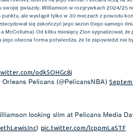
 swojej gwiazdy. Williamson w rozgrywkach 2024/25 n
6 punktu, ale wystąpił tylko w 30 meczach z powodu kont
zdecydował się zakończyć jego sezon (tego samego dn
-a McColluma). Od kilku miesięcy Zion sygnalizował, że
 a jego obecna forma potwierdza, że te zapowiedzi nie b
.twitter.com/odk5OHGc8j
Orleans Pelicans (@PelicansNBA)
Septem
illiamson looking slim at Pelicans Media Da
)
ethLewisInc
pic.twitter.com/lcppmLaSTF