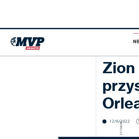
N
NBA
Zion 
przy
Orle
12/6/2022
SKROLUJ W DÓŁ