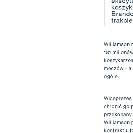
ekscyt
koszyka
Brando
trakci
Williamson 
181 milionów
koszykarzem
meczów - a 
ogóle.
Wiceprezes P
chronić go p
przekonany 
Williamson p
kontraktu, t