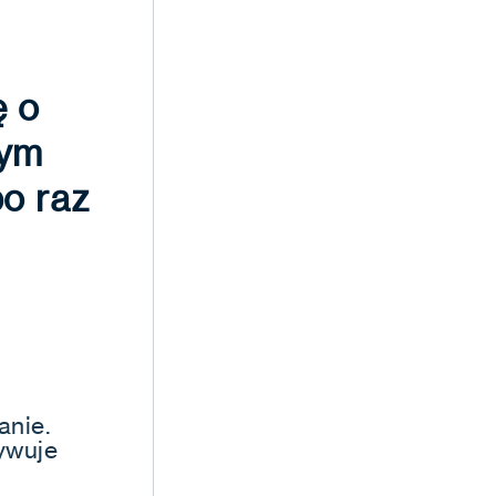
ę o
wym
po raz
anie.
ywuje