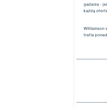
gadania - j
każdą ofertę
Williamson w
trafia pona