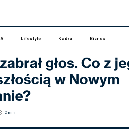
BA
Lifestyle
Kadra
Biznes
zabrał głos. Co z j
szłością w Nowym
anie?
2 min.