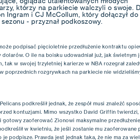
ujące, oglądać utalentowanych młodych
rzy, którzy na parkiecie walczyli o swoje. 
n Ingram i CJ McCollum, który dołączył do
e sezonu - przyznał podkoszowy.
może podpisać pięcioletnie przedłużenie kontraktu opi
 dolarów. O ile na boisku udowadniał już, jak świetnym j
, tak w swojej trzyletniej karierze w NBA rozegrał zale
w poprzednich rozgrywkach na parkiecie nie widzieliśm
elicans podkreślił jednak, że zespół musi znaleźć sposó
rzed kontuzjami. Mimo wszystko David Griffin twierdzi, 
i gotowy zaoferować Zionowi maksymalne przedłużeni
odkreślił w kwietniu, że jeśli zostanie mu zaoferowane 
o je podpisze. Prawda jest jednak taka, że nie ma za wie