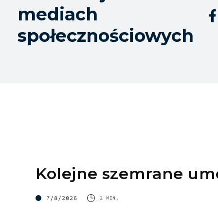
mediach

społecznościowych
Kolejne szemrane u
7/8/2026
2 MIN.