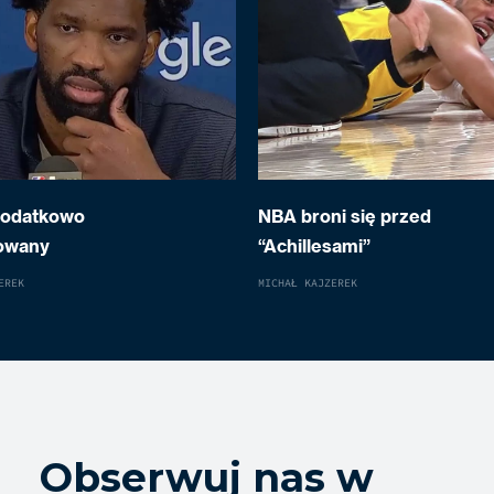
dodatkowo
NBA broni się przed
owany
“Achillesami”
EREK
MICHAŁ KAJZEREK
Obserwuj nas w