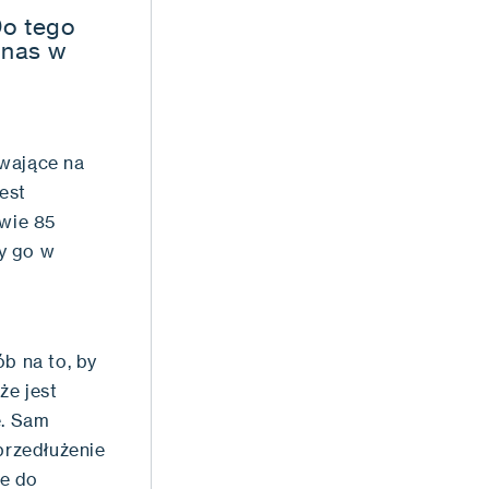
Do tego
 nas w
ewające na
est
dwie 85
y go w
b na to, by
że jest
e. Sam
przedłużenie
le do