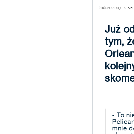
ŹRÓDŁO ZDJĘCIA:
AP 
Już od
tym, ż
Orlean
kolejn
skomen
- To n
Pelica
mnie d