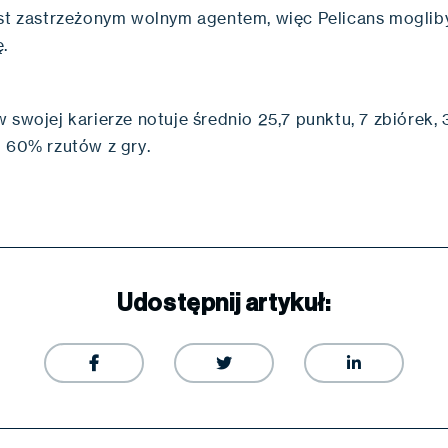
est zastrzeżonym wolnym agentem, więc Pelicans mogli
.
 swojej karierze notuje średnio 25,7 punktu, 7 zbiórek, 3
d 60% rzutów z gry.
Udostępnij artykuł:


