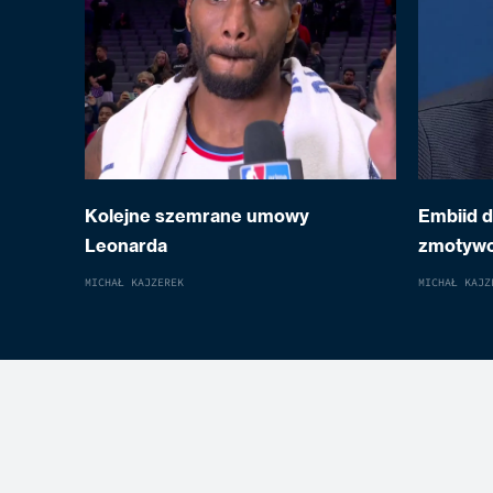
Kolejne szemrane umowy
Embiid 
Leonarda
zmotyw
MICHAŁ KAJZEREK
MICHAŁ KAJZ