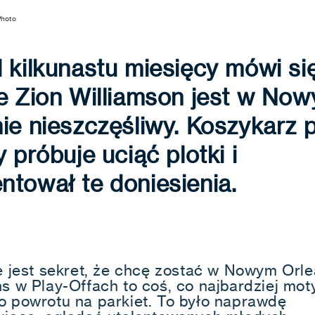
Photo
 kilkunastu miesięcy mówi si
e Zion Williamson jest w No
ie nieszczęśliwy. Koszykarz 
y próbuje uciąć plotki i
tował te doniesienia.
ie jest sekret, że chcę zostać w Nowym Orle
ns w Play-Offach to coś, co najbardziej mot
o powrotu na parkiet. To było naprawdę