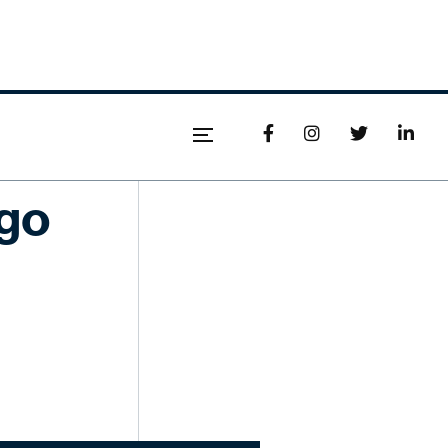




ego