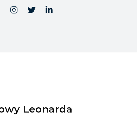



mowy Leonarda