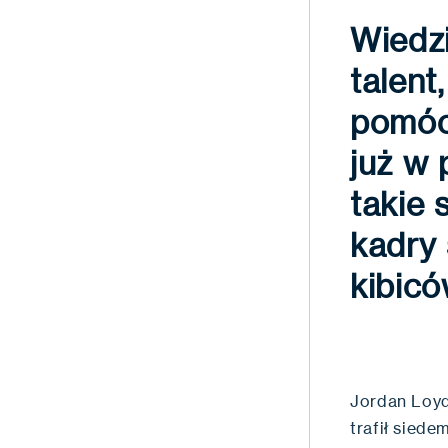
Wiedzi
talent
pomóc,
już w
takie
kadry 
kibicó
Jordan Loyd
trafił sied