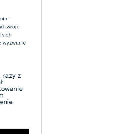
cia -
nad swoje
lkich
ąc wyzwanie
 razy z
ł
otowanie
am
wnie