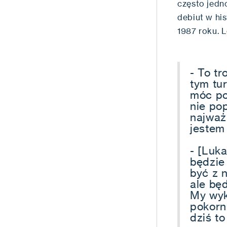
często jedn
debiut w hi
1987 roku. 
- To tr
tym tur
móc po
nie po
najważ
jestem
- [Luk
będzie
być z 
ale będ
My wyk
pokorn
dziś to