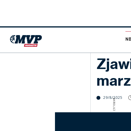
N
KADRA
Zjaw
marz
29/8/2025
SKROLUJ W DÓŁ