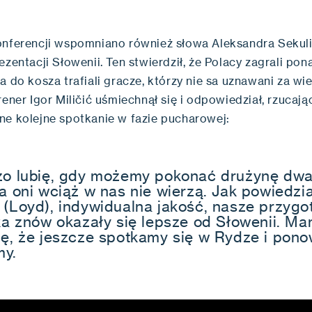
onferencji wspomniano również słowa Aleksandra Sekuli
ezentacji Słowenii. Ten stwierdził, że Polacy zagrali po
a do kosza trafiali gracze, którzy nie sa uznawani za wie
rener Igor Miličić uśmiechnął się i odpowiedział, rzucaj
ne kolejne spotkanie w fazie pucharowej:
zo lubię, gdy możemy pokonać drużynę dwa
a oni wciąż w nas nie wierzą. Jak powiedzia
 (Loyd), indywidualna jakość, nasze przyg
yka znów okazały się lepsze od Słowenii. M
ję, że jeszcze spotkamy się w Rydze i pono
y.