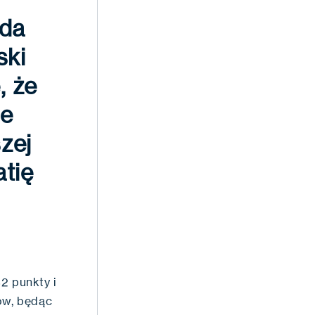
ada
ski
, że
je
zej
tię
2 punkty i
ów, będąc