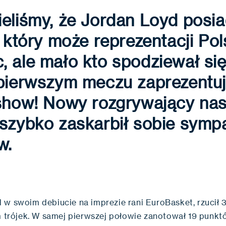
eliśmy, że Jordan Loyd posi
, który może reprezentacji Pol
 ale mało kto spodziewał się
 pierwszym meczu zaprezentu
 show! Nowy rozgrywający nas
szybko zaskarbił sobie sympa
w.
 w swoim debiucie na imprezie rani EuroBasket, rzucił 3
em trójek. W samej pierwszej połowie zanotował 19 punkt