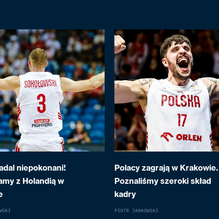
adal niepokonani!
Polacy zagrają w Krakowie.
my z Holandią w
Poznaliśmy szeroki skład
e
kadry
WSKI
PIOTR JANKOWSKI