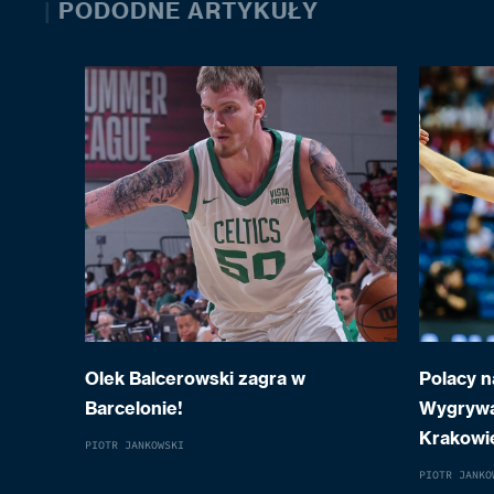
|
PODODNE ARTYKUŁY
Olek Balcerowski zagra w
Polacy n
Barcelonie!
Wygrywa
Krakowi
PIOTR JANKOWSKI
PIOTR JANKO