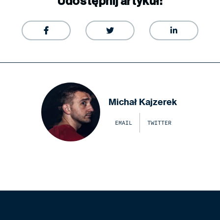
Udostępnij artykuł:



Michał Kajzerek
EMAIL
TWITTER