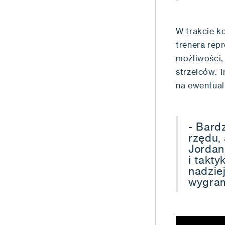
W trakcie k
trenera repr
możliwości, 
strzelców. T
na ewentual
- Bard
rzędu, 
Jordan
i takt
nadzie
wygram