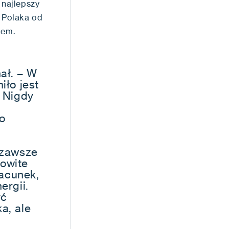
najlepszy
p Polaka od
ciem.
ał. – W
iło jest
. Nigdy
o
 zawsze
mowite
acunek,
ergii.
yć
a, ale