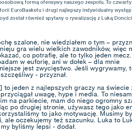
oosobową formą ofensywy naszego zespołu. To czwarty 
storii EuroBasketu i drugi najlepszy indywidualny wystę
Loyd został również spytany o rywalizację z Luką Donci
ochę szalone, nie wiedziałem o tym – przyzn
nieju gra wielu wielkich zawodników, więc m
kazać, co potrafię, ale to tylko jeden mecz
padam w euforię, ani w dołek – dla mnie
niejsze jest zwycięstwo. Jeśli wygrywamy, t
 szczęśliwy - przyznał.
a] to jeden z najlepszych graczy na świecie
 przyciągał uwagę, hype i media. To niesa
nim na parkiecie, mam do niego ogromny sz
ąc po drugiej stronie, używasz tego jako en
orzystaliśmy to jako motywację. Musimy b
i, ale oczekujemy też szacunku. Luka to Luk
 my byliśmy lepsi - dodał.