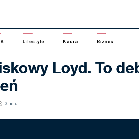
BA
Lifestyle
Kadra
Biznes
iskowy Loyd. To de
eń
2 min.