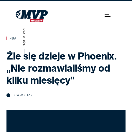
SKROLUJ W DÓŁ
NBA
Źle się dzieje w Phoenix.
„Nie rozmawialiśmy od
kilku miesięcy”
28/9/2022