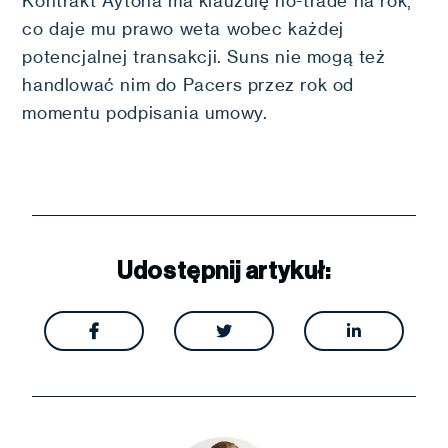
Kontrakt Aytona ma klauzulę no-trade na rok,
co daje mu prawo weta wobec każdej
potencjalnej transakcji. Suns nie mogą też
handlować nim do Pacers przez rok od
momentu podpisania umowy.
Udostępnij artykuł:


