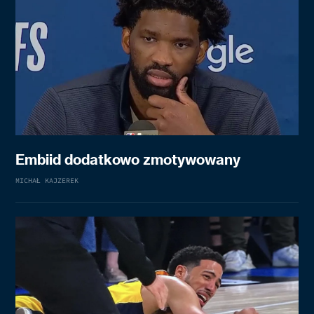
Embiid dodatkowo zmotywowany
MICHAŁ KAJZEREK