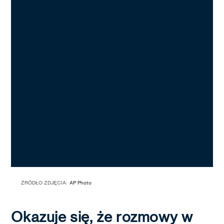
ŹRÓDŁO ZDJĘCIA:
AP Photo
Okazuje się, że rozmowy w