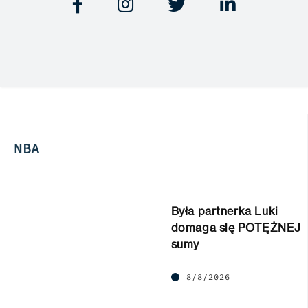




NBA
Była partnerka Luki
domaga się POTĘŻNEJ
sumy
8/8/2026