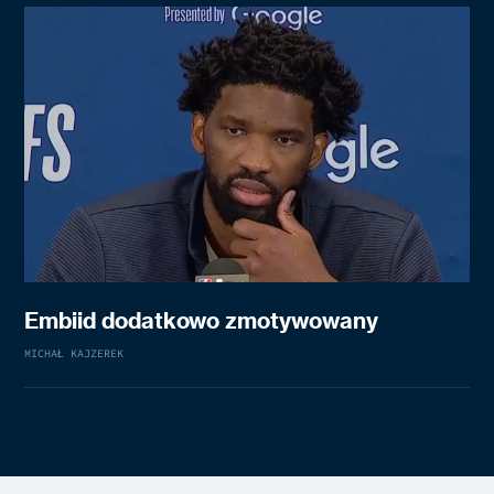
Embiid dodatkowo zmotywowany
MICHAŁ KAJZEREK