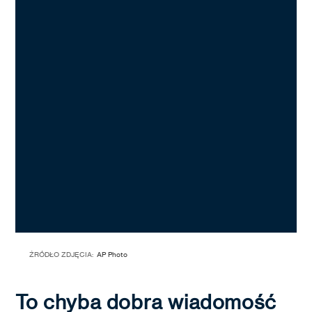
ŹRÓDŁO ZDJĘCIA:
AP Photo
To chyba dobra wiadomość