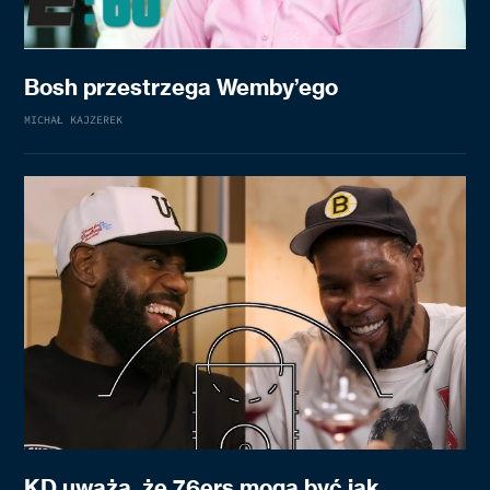
Bosh przestrzega Wemby’ego
MICHAŁ KAJZEREK
KD uważa, że 76ers mogą być jak