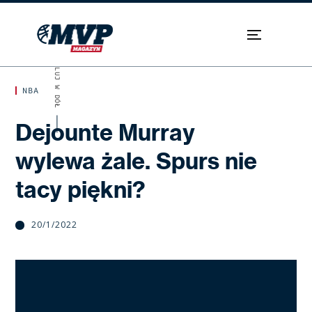
SKROLUJ W DÓŁ
NBA
Dejounte Murray
wylewa żale. Spurs nie
tacy piękni?
20/1/2022