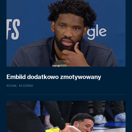
Embiid dodatkowo zmotywowany
MICHAŁ KAJZEREK