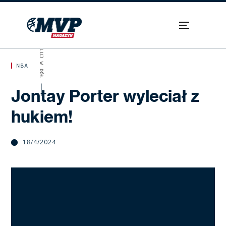
SKROLUJ W DÓŁ
NBA
Jontay Porter wyleciał z
hukiem!
18/4/2024