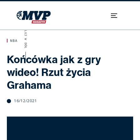
SKROLUJ W DÓŁ
NBA
Końcówka jak z gry
wideo! Rzut życia
Grahama
16/12/2021