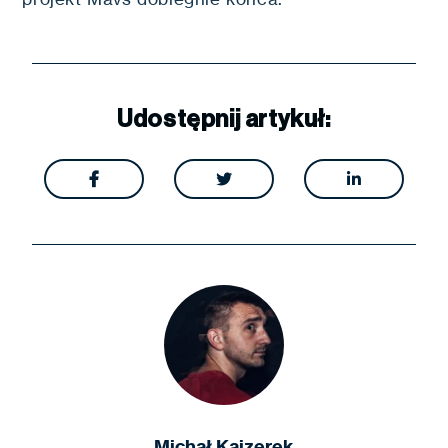
Udostępnij artykuł:



Michał Kajzerek