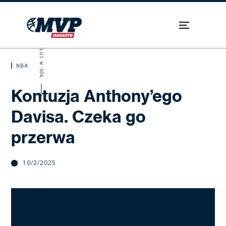
SKROLUJ W DÓŁ
NBA
Kontuzja Anthony’ego
Davisa. Czeka go
przerwa
10/2/2025