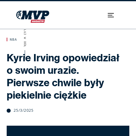
SKROLUJ W DÓŁ
NBA
Kyrie Irving opowiedział
o swoim urazie.
Pierwsze chwile były
piekielnie ciężkie
25/3/2025