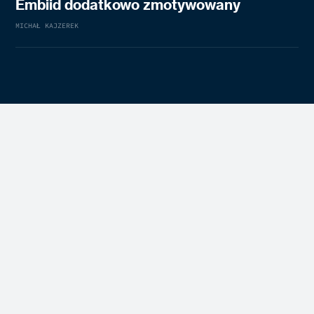
Embiid dodatkowo zmotywowany
MICHAŁ KAJZEREK