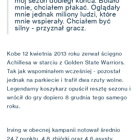
mój sezon dobiegł końca. Bolało
mnie, chciałem płakać. Oglądały
mnie jednak miliony ludzi, które
mnie wspierały. Chciałem być
silny - przyznał gracz.
Kobe 12 kwietnia 2013 roku zerwał ścięgno
Achillesa w starciu z Golden State Warriors.
Tak jak wspominałem wcześniej - pozostał
jednak na parkiecie i trafił dwa rzuty wolne.
Legendarny koszykarz opuścił resztę sezonu i
wrócił do gry dopiero 8 grudnia tego samego
roku.
Irving w obecnej kampanii notował średnio
24,7 punktu, 4,8 zbiórki oraz 4,6 asysty.