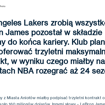
Photo
geles Lakers zrobią wszystk
n James pozostał w składzie
y do końca kariery. Klub plan
oferować trzyletni maksymal
kt, w wyniku czego miałby na
etach NBA rozegrać aż 24 sez
ny z Miasta Aniołów miałby podpisać trzyletni kontrakt 
około 160 milionów dolarów. Innymi słowy – LeBron Jam