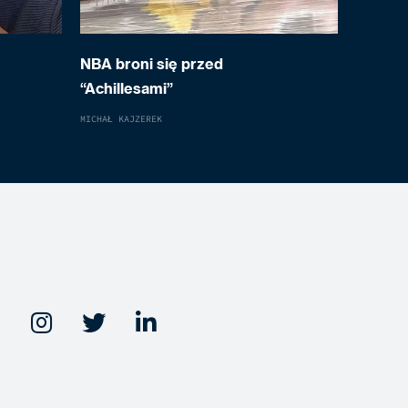
NBA broni się przed
“Achillesami”
MICHAŁ KAJZEREK


