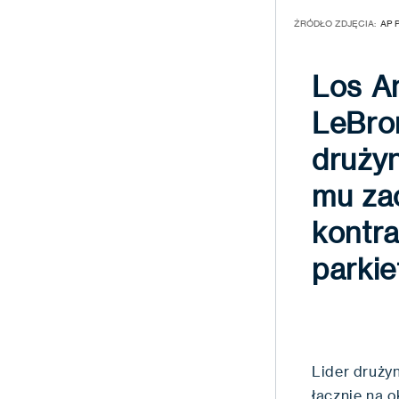
ŹRÓDŁO ZDJĘCIA:
AP 
Los An
LeBro
drużyn
mu za
kontra
parki
Lider druży
łącznie na 