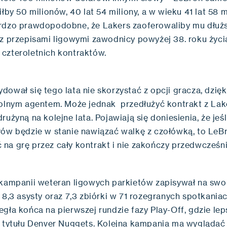
iłby 50 milionów, 40 lat 54 miliony, a w wieku 41 lat 58 
rdzo prawdopodobne, że Lakers zaoferowaliby mu dłuż
 z przepisami ligowymi zawodnicy powyżej 38. roku życ
czteroletnich kontraktów.
dował się tego lata nie skorzystać z opcji gracza, dzię
wolnym agentem. Może jednak przedłużyć kontrakt z Lake
rużyną na kolejne lata. Pojawiają się doniesienia, że jeśl
łów będzie w stanie nawiązać walkę z czołówką, to LeB
na grę przez cały kontrakt i nie zakończy przedwcześnie
 kampanii weteran ligowych parkietów zapisywał na swo
 8,3 asysty oraz 7,3 zbiórki w 71 rozegranych spotkania
gła końca na pierwszej rundzie fazy Play-Off, gdzie lep
y tytułu Denver Nuggets. Kolejna kampania ma wyglądać