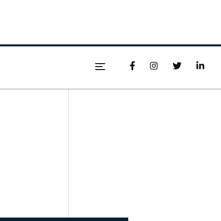



