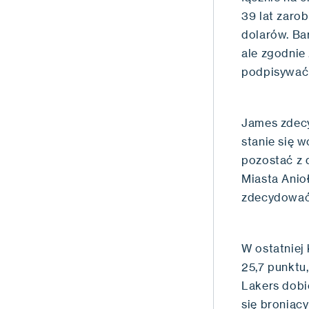
39 lat zarob
dolarów. Ba
ale zgodnie
podpisywać 
James zdecy
stanie się 
pozostać z d
Miasta Anio
zdecydować 
W ostatniej
25,7 punktu,
Lakers dobie
się broniąc