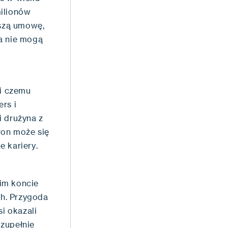
milionów
szą umowę,
ia nie mogą
ki czemu
rs i
i drużyna z
ron może się
 kariery.
im koncie
ch. Przygoda
si okazali
 zupełnie