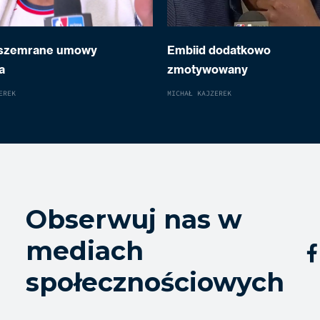
 szemrane umowy
Embiid dodatkowo
a
zmotywowany
EREK
MICHAŁ KAJZEREK
Obserwuj nas w
mediach

społecznościowych