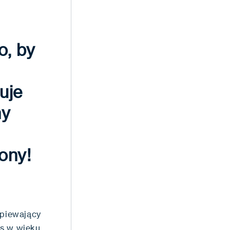
o, by
uje
ny
ony!
opiewający
es w wieku