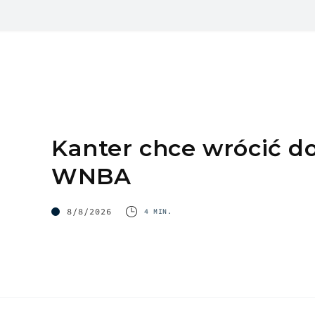
Kanter chce wrócić d
WNBA
8/8/2026
4 MIN.