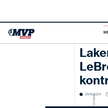
N
NBA
Lake
LeBr
kont
26/6/2024
SKROLUJ W DÓŁ