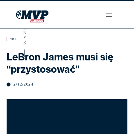
SKROLUJ W DÓŁ
NBA
LeBron James musi się
“przystosować”
2/12/2024