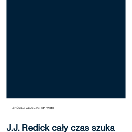
ŹRÓDŁO ZDJĘCIA:
AP Photo
J.J. Redick cały czas szuka