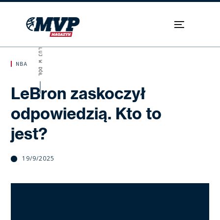
SKROLUJ W DÓŁ
NBA
LeBron zaskoczył
odpowiedzią. Kto to
jest?
19/9/2025