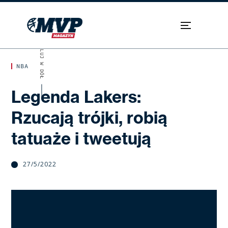
SKROLUJ W DÓŁ
NBA
Legenda Lakers:
Rzucają trójki, robią
tatuaże i tweetują
27/5/2022