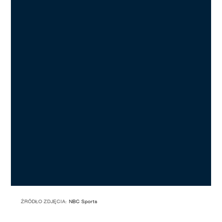
ŹRÓDŁO ZDJĘCIA:
NBC Sports