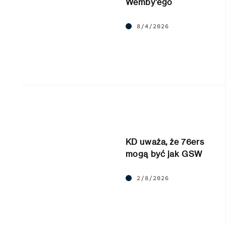
Wemby’ego
8/4/2026
KD uważa, że 76ers
mogą być jak GSW
2/8/2026