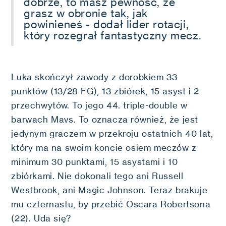
dobrze, to masz pewność, że
grasz w obronie tak, jak
powinieneś - dodał lider rotacji,
który rozegrał fantastyczny mecz.
Luka skończył zawody z dorobkiem 33
punktów (13/28 FG), 13 zbiórek, 15 asyst i 2
przechwytów. To jego 44. triple-double w
barwach Mavs. To oznacza również, że jest
jedynym graczem w przekroju ostatnich 40 lat,
który ma na swoim koncie osiem meczów z
minimum 30 punktami, 15 asystami i 10
zbiórkami. Nie dokonali tego ani Russell
Westbrook, ani Magic Johnson. Teraz brakuje
mu czternastu, by przebić Oscara Robertsona
(22). Uda się?