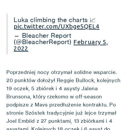
Luka climbing the charts 📈
pic.twitter.com/UXbgeSQEL4
— Bleacher Report
(@BleacherReport)
February 5,
2022
Poprzedniej nocy otrzymał solidne wsparcie.
20 punktów dołożył Reggie Bullock, kolejnych
19 oczek, 5 zbiórek i 4 asysty Jalena
Brunsona, który rzekomo w off-season
podpisze z Mavs przedłużenie kontraktu. Po
stronie Szóstek tradycyjnie już lejce trzymał
Joel Embiid z 27 punktami, 13 zbiórkami i 4
asystami. Kolejnych 18 oczek i 6 asyst do