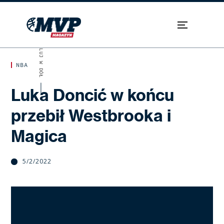
SKROLUJ W DÓŁ
NBA
Luka Doncić w końcu
przebił Westbrooka i
Magica
5/2/2022