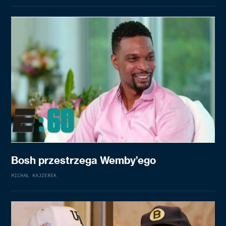
Bosh przestrzega Wemby’ego
MICHAŁ KAJZEREK