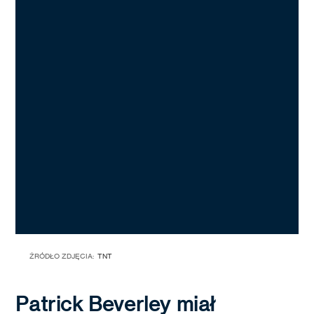
ŹRÓDŁO ZDJĘCIA:
TNT
Patrick Beverley miał