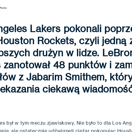
Photo
geles Lakers pokonali poprz
ouston Rockets, czyli jedną 
bszych drużyn w lidze. LeBro
 zanotował 48 punktów i zami
słów z Jabarim Smithem, który
zekazania ciekawą wiadomość
s był w tym meczu zjawiskowy. Nie było to dla Los Ang
anie, ale ostatecznie udźwignęli ciężar pokonując Hous