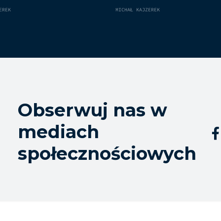
EREK
MICHAŁ KAJZEREK
Obserwuj nas w
mediach

społecznościowych