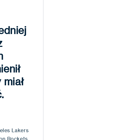
edniej
z
n
enił
 miał
.
eles Lakers
ton Rockets