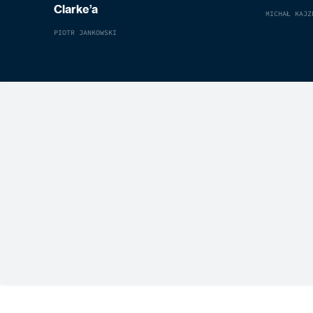
Clarke’a
MICHAŁ KAJZ
PIOTR JANKOWSKI