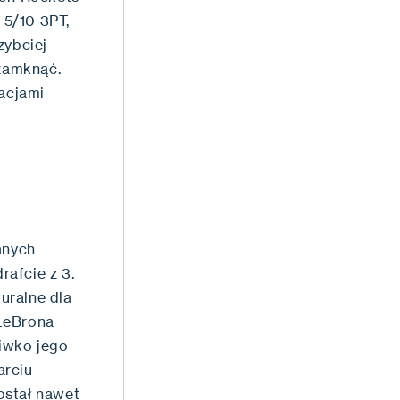
 5/10 3PT,
zybciej
zamknąć.
racjami
anych
afcie z 3.
uralne dla
 LeBrona
iwko jego
arciu
dostał nawet