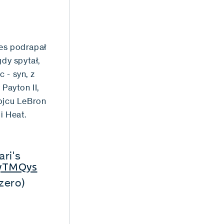
mes podrapał
dy spytał,
 - syn, z
Payton II,
 ojcu LeBron
i Heat.
ari's
YyTMQys
zero)