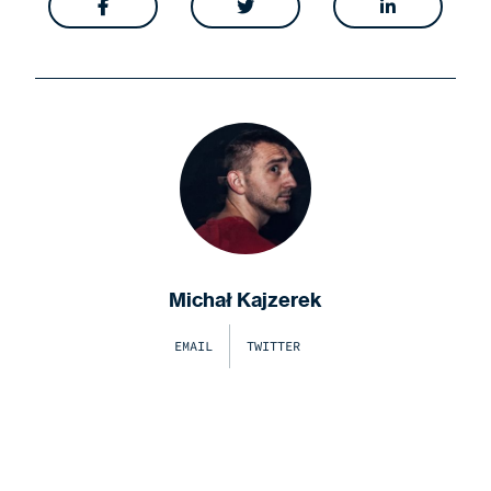



Michał Kajzerek
EMAIL
TWITTER