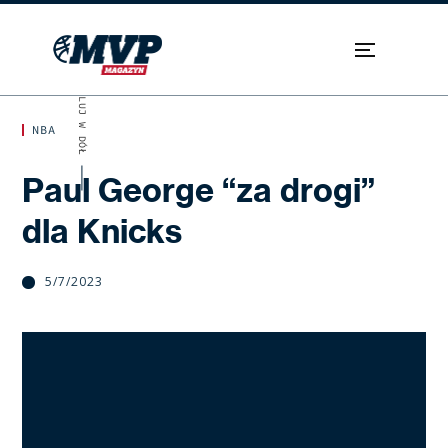
SKROLUJ W DÓŁ
NBA
Paul George “za drogi”
dla Knicks
5/7/2023