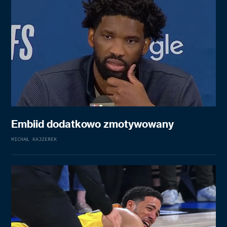
Embiid dodatkowo zmotywowany
MICHAŁ KAJZEREK