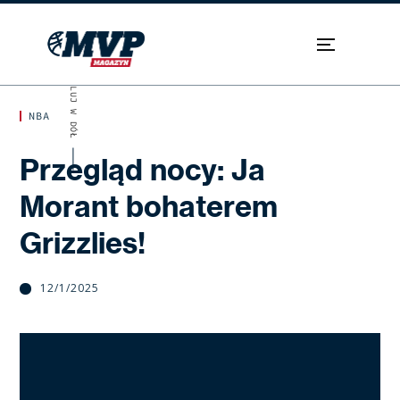
SKROLUJ W DÓŁ
NBA
Przegląd nocy: Ja
Morant bohaterem
Grizzlies!
12/1/2025