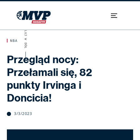
SKROLUJ W DÓŁ
NBA
Przegląd nocy:
Przełamali się, 82
punkty Irvinga i
Doncicia!
3/3/2023