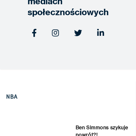
mediach
społecznościowych




NBA
Ben Simmons szykuje
powrót?!