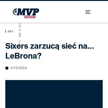
SKROLUJ W DÓŁ
NBA
Sixers zarzucą sieć na…
LeBrona?
27/5/2024