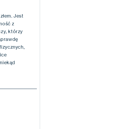
złem. Jest
omość z
zy, którzy
naprawdę
fizycznych,
ice
oniekąd