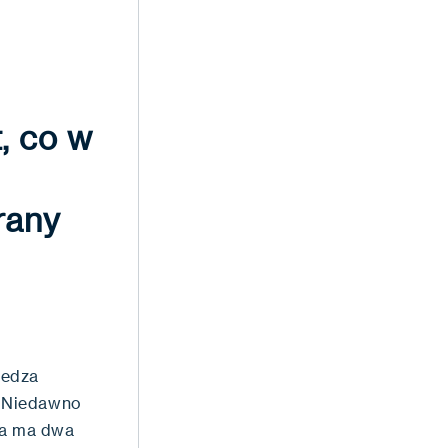
, co w
rany
iedza
. Niedawno
na ma dwa