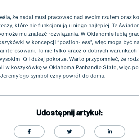
eśla, że nadal musi pracować nad swoim rzutem oraz ko
eczy, które nie funkcjonują u niego najlepiej. Ta świad
omoże mu znaleźć rozwiązania. W Oklahomie lubią grac
oszykówki w koncepcji “postion-less”, więc mogą być 
interesowani. To nie tylko gracz o dobrych warunkach 
 wysokim IQ i dużej pokorze. Warto przypomnieć, że rodz
li w koszykówkę w Oklahoma Panhandle State, więc p
a Jeremy’ego symboliczny powrót do domu.
Udostępnij artykuł:


