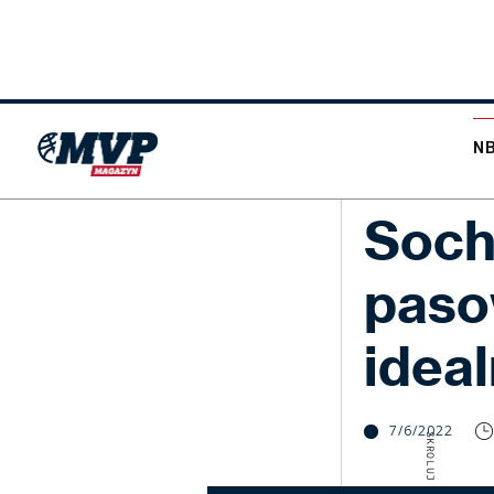
N
NBA
Soch
paso
ideal
7/6/2022
SKROLUJ W DÓŁ