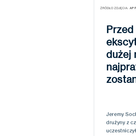
ŹRÓDŁO ZDJĘCIA:
AP 
Przed 
ekscyt
dużej 
najpr
zostan
Jeremy Soch
drużyny z c
uczestniczy