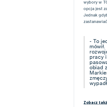
wybory w TOP
opcja jest 
Jednak gdyb
zastanawiać
- To j
mówił.
rozwoj
pracy 
pasował
obiad 
Markiem
zmęczy
wypadł
Zobacz takż