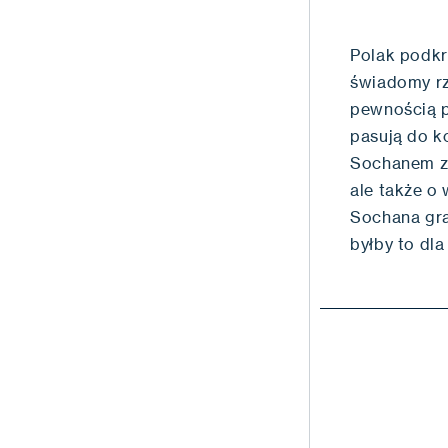
Polak podkr
świadomy rz
pewnością p
pasują do k
Sochanem za
ale także o
Sochana gra
byłby to dl