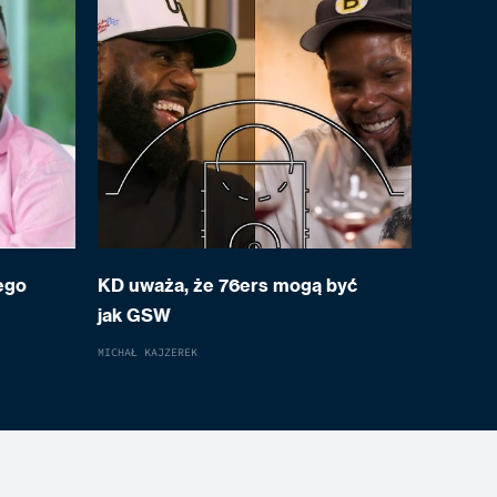
ego
KD uważa, że 76ers mogą być
jak GSW
MICHAŁ KAJZEREK