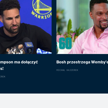
ompson ma dołączyć
Bosh przestrzega Wemby’
s!
MICHAŁ KAJZEREK
EREK