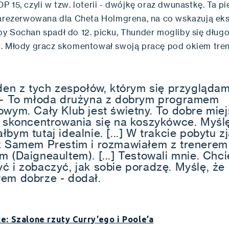
 15, czyli w tzw. loterii - dwójkę oraz dwunastkę. Ta p
zarezerwowana dla Cheta Holmgrena, na co wskazują eks
y Sochan spadł do 12. picku, Thunder mogliby się długo
. Młody gracz skomentował swoją pracę pod okiem tre
eden z tych zespołów, którym się przyglądam
 - To młoda drużyna z dobrym programem
owym. Cały Klub jest świetny. To dobre mie
i skoncentrowania się na koszykówce. Myślę
bym tutaj idealnie. [...] W trakcie pobytu 
z Samem Prestim i rozmawiałem z trenerem
 (Daigneaultem). [...] Testowali mnie. Chci
ć i zobaczyć, jak sobie poradzę. Myślę, że
em dobrze - dodał.
e: Szalone rzuty Curry’ego i Poole’a