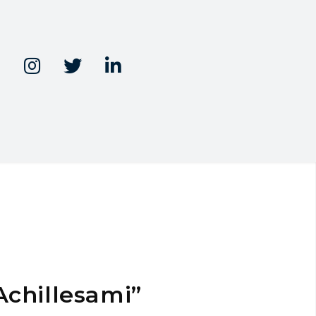



Achillesami”