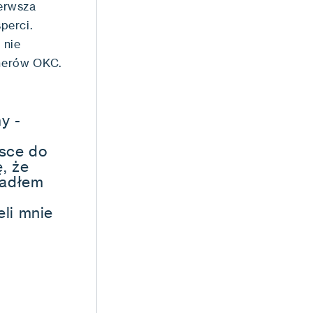
ierwsza
perci.
 nie
nerów OKC.
y -
jsce do
, że
zjadłem
eli mnie