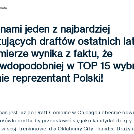
Photo
nami jeden z najbardziej
ujących draftów ostatnich lat
mierze wynika z faktu, że
awdopodobniej w TOP 15 wyb
ie reprezentant Polski!
an jest już po Draft Combine w Chicago i obecnie odw
zołówki draftu, by przedstawić się jako kandydat do gry
ł w sesji treningowej dla Oklahomy City Thunder. Druży