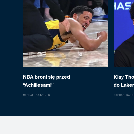
NBA broni się przed
Klay Th
“Achillesami”
do Laker
MICHAŁ KAJZEREK
MICHAŁ KAJZ