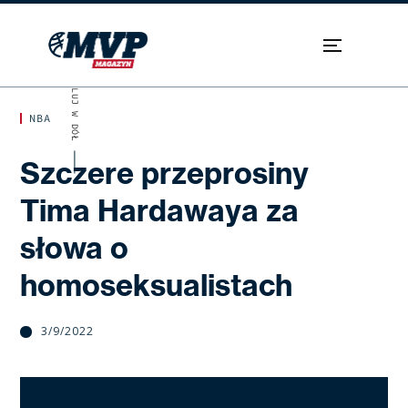
SKROLUJ W DÓŁ
NBA
Szczere przeprosiny
Tima Hardawaya za
słowa o
homoseksualistach
3/9/2022