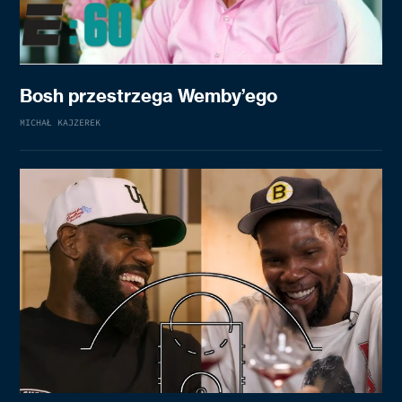
Bosh przestrzega Wemby’ego
MICHAŁ KAJZEREK