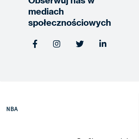
Obserwuj nas w
mediach
społecznościowych




NBA