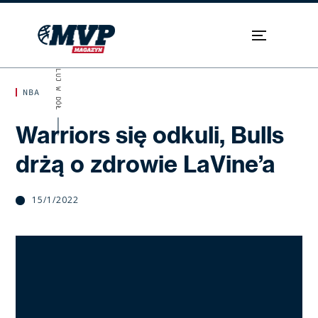
SKROLUJ W DÓŁ
NBA
Warriors się odkuli, Bulls
drżą o zdrowie LaVine’a
15/1/2022