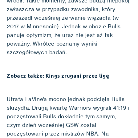
wrócił. Takie momenty, zawsze budzą niepokój,
zwłaszcza w przypadku zawodnika, który
przeszedł wcześniej zerwanie więzadła (w
2017 w Minnesocie). Jednak w obozie Bulls
panuje optymizm, że uraz nie jest aż tak
poważny. Wkrótce poznamy wyniki
szczegółowych badań.
Zobacz także: Kings zrugani przez ligę
Utrata LaVine’a mocno jednak podcięła Bulls
skrzydła. Drugą kwartę Warriors wygrali 41:19 i
poczęstowali Bulls dokładnie tym samym,
czym dzień wcześniej GSW zostali
poczęstowani przez mistrzów NBA. Na