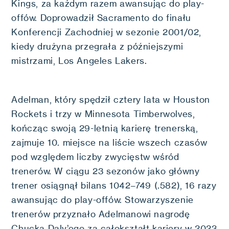
Kings, za każdym razem awansując do play-
offów. Doprowadził Sacramento do finału
Konferencji Zachodniej w sezonie 2001/02,
kiedy drużyna przegrała z późniejszymi
mistrzami, Los Angeles Lakers.
Adelman, który spędził cztery lata w Houston
Rockets i trzy w Minnesota Timberwolves,
kończąc swoją 29-letnią karierę trenerską,
zajmuje 10. miejsce na liście wszech czasów
pod względem liczby zwycięstw wśród
trenerów. W ciągu 23 sezonów jako główny
trener osiągnął bilans 1042–749 (.582), 16 razy
awansując do play-offów. Stowarzyszenie
trenerów przyznało Adelmanowi nagrodę
Chucka Daly’ego za całokształt kariery w 2023