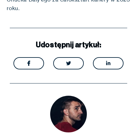
roku.
Udostępnij artykuł:


