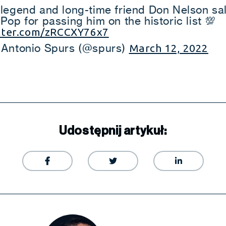
legend and long-time friend Don Nelson sa
op for passing him on the historic list 💯
itter.com/zRCCXY76x7
Antonio Spurs (@spurs)
March 12, 2022
Udostępnij artykuł:


