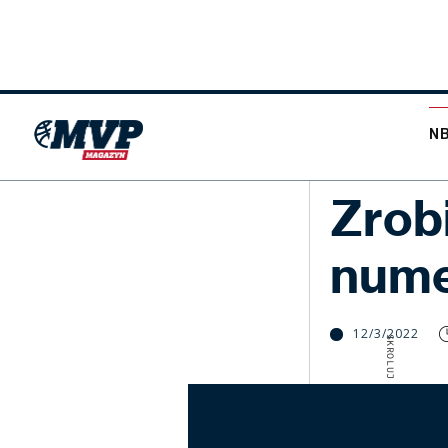
N
NBA
Zrobi
num
12/3/2022
SKROLUJ W DÓŁ