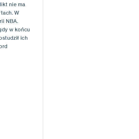
Nikt nie ma
rtach. W
rii NBA.
 gdy w końcu
studził ich
kord