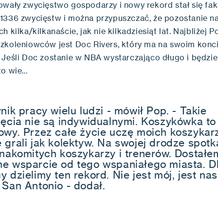
owały zwycięstwo gospodarzy i nowy rekord stał się fa
1336 zwycięstw i można przypuszczać, że pozostanie na 
h kilka/kilkanaście, jak nie kilkadziesiąt lat. Najbliżej 
zkoleniowców jest Doc Rivers, który ma na swoim konc
 Jeśli Doc zostanie w NBA wystarczająco długo i będzie
to wie…
nik pracy wielu ludzi - mówił Pop. - Takie
ięcia nie są indywidualnymi. Koszykówka to
owy. Przez całe życie uczę moich koszykarz
 grali jak kolektyw. Na swojej drodze spot
znakomitych koszykarzy i trenerów. Dostałe
e wsparcie od tego wspaniałego miasta. D
 dzielimy ten rekord. Nie jest mój, jest nas
 San Antonio - dodał.