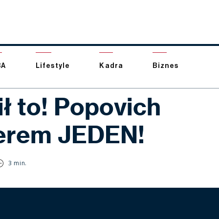
BA
Lifestyle
Kadra
Biznes
ł to! Popovich
erem JEDEN!
3 min.