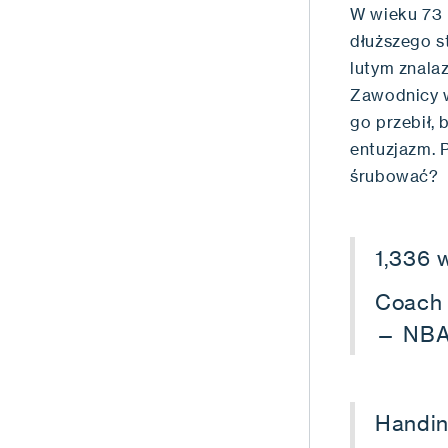
W wieku 73 l
dłuższego s
lutym znalaz
Zawodnicy w
go przebił,
entuzjazm. P
śrubować?
1,336 w
Coach
— NBA
Handin