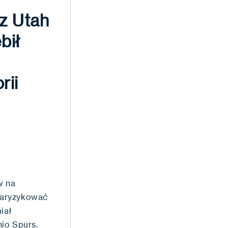
z Utah
bił
rii
w na
zaryzykować
iał
io Spurs.