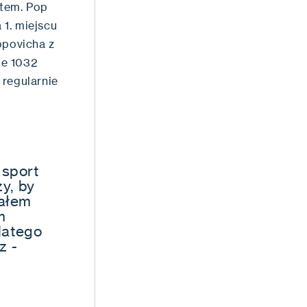
ktem. Pop
1. miejscu
Popovicha z
ie 1032
 regularnie
 sport
y, by
kałem
m
latego
z -