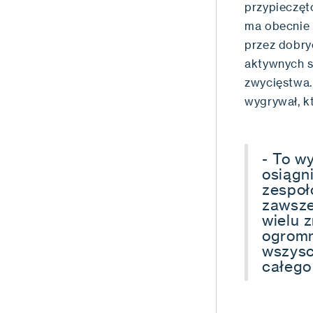
przypieczęt
ma obecnie 
przez dobryc
aktywnych s
zwycięstwa.
wygrywał, k
- To wy
osiągn
zespoł
zawsze
wielu 
ogromn
wszyscy
całego