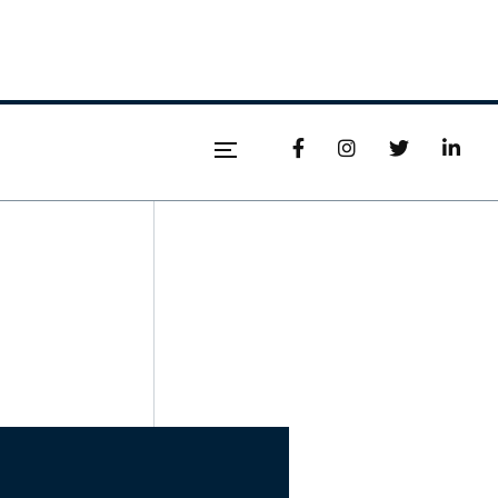



