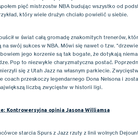
społem pięć mistrzostw NBA budując wszystko od pods
zykład, który wiele drużyn chciało powielić u siebie.
uścił w świat całą gromadę znakomitych trenerów, któ
ą na swój sukces w NBA. Mówi się nawet o tzw. “drzewi
 bowiem jego korzenie są tak bogate, że dotykają niem
idze. Pop to niezwykle charyzmatyczna postać. Poprzedn
mierzyli się z Utah Jazz na własnym parkiecie. Zwycięst
że coach przeskoczy legendarnego Dona Nelsona i zosta
ajwiększą liczbą zwycięstw w historii ligi.
e: Kontrowersyjna opinia Jasona Williamsa
cówce starcia Spurs z Jazz rzuty z linii wolnych Dejou