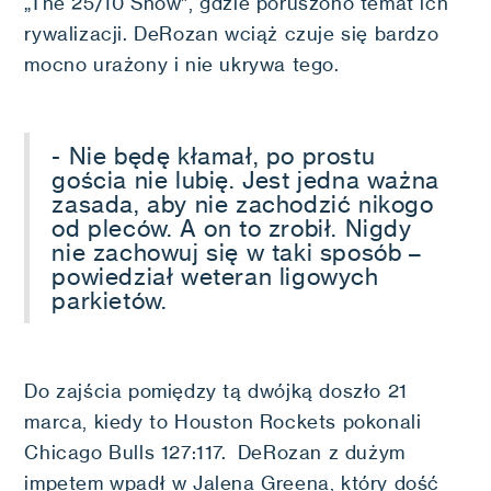
„The 25/10 Show”, gdzie poruszono temat ich
rywalizacji. DeRozan wciąż czuje się bardzo
mocno urażony i nie ukrywa tego.
- Nie będę kłamał, po prostu
gościa nie lubię. Jest jedna ważna
zasada, aby nie zachodzić nikogo
od pleców. A on to zrobił. Nigdy
nie zachowuj się w taki sposób –
powiedział weteran ligowych
parkietów.
Do zajścia pomiędzy tą dwójką doszło 21
marca, kiedy to Houston Rockets pokonali
Chicago Bulls 127:117. DeRozan z dużym
impetem wpadł w Jalena Greena, który dość