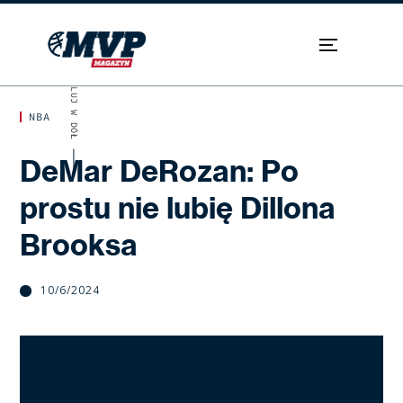
SKROLUJ W DÓŁ
NBA
DeMar DeRozan: Po
prostu nie lubię Dillona
Brooksa
10/6/2024