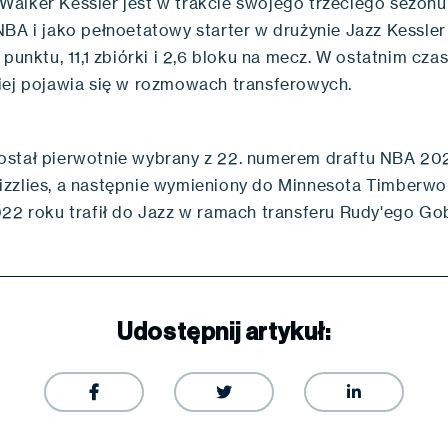
alker Kessler jest w trakcie swojego trzeciego sezonu
NBA i jako pełnoetatowy starter w drużynie Jazz Kessler
 punktu, 11,1 zbiórki i 2,6 bloku na mecz. W ostatnim cz
iej pojawia się w rozmowach transferowych.
stał pierwotnie wybrany z 22. numerem draftu NBA 20
zzlies, a następnie wymieniony do Minnesota Timberwo
022 roku trafił do Jazz w ramach transferu Rudy'ego Go
Udostępnij artykuł:


