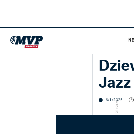
N
LIFESTYLE
Dzie
Jazz
6/1/2025
SKROLUJ W DÓŁ