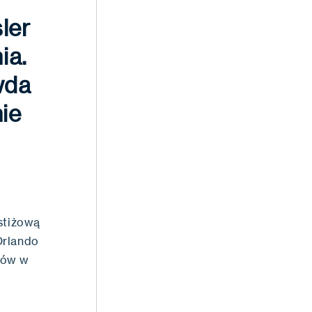
ler
ia.
wda
nie
estiżową
Orlando
rów w