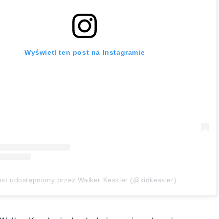
Wyświetl ten post na Instagramie
st udostępniony przez Walker Kessler (@kidkessler)