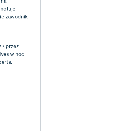
 na
 notuje
asie zawodnik
22 przez
lves w noc
berta.