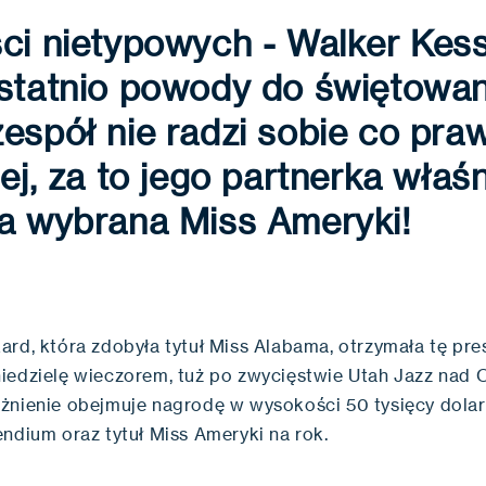
ci nietypowych - Walker Kess
statnio powody do świętowan
espół nie radzi sobie co pra
iej, za to jego partnerka właś
ła wybrana Miss Ameryki!
ard, która zdobyła tytuł Miss Alabama, otrzymała tę pr
iedzielę wieczorem, tuż po zwycięstwie Utah Jazz nad 
żnienie obejmuje nagrodę w wysokości 50 tysięcy dola
endium oraz tytuł Miss Ameryki na rok.