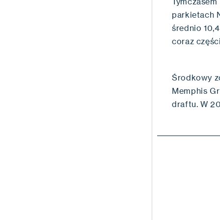
Tymczasem W
parkietach 
średnio 10,4
coraz częśc
Środkowy zo
Memphis Gri
draftu. W 2