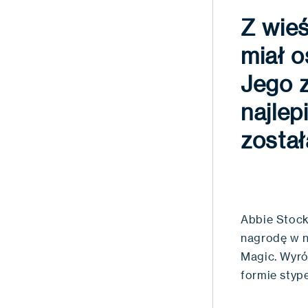
Z wieś
miał o
Jego z
najlep
zosta
Abbie Stock
nagrodę w n
Magic. Wyró
formie styp