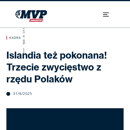
SKROLUJ W DÓŁ
KADRA
Islandia też pokonana!
Trzecie zwycięstwo z
rzędu Polaków
31/8/2025