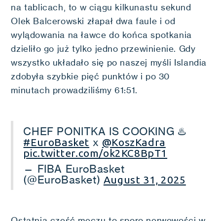
na tablicach, to w ciągu kilkunastu sekund
Olek Balcerowski złapał dwa faule i od
wylądowania na ławce do końca spotkania
dzieliło go już tylko jedno przewinienie. Gdy
wszystko układało się po naszej myśli Islandia
zdobyła szybkie pięć punktów i po 30
minutach prowadziliśmy 61:51.
CHEF PONITKA IS COOKING ♨️
x
#EuroBasket
@KoszKadra
pic.twitter.com/ok2KC8BpT1
— FIBA EuroBasket
(@EuroBasket)
August 31, 2025
Ostatnia część meczu to sporo nerwowości w