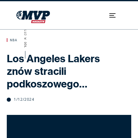
SKROLUJ W DÓŁ
NBA
Los Angeles Lakers
znów stracili
podkoszowego…
1/12/2024